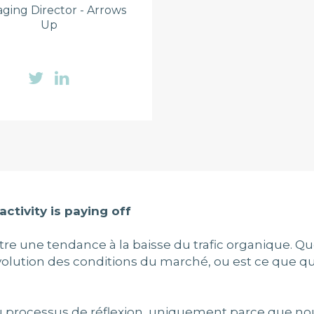
ging Director - Arrows
Up
ctivity is paying off
e une tendance à la baisse du trafic organique. Que
’évolution des conditions du marché, ou est ce que 
 du processus de réflexion, uniquement parce que n