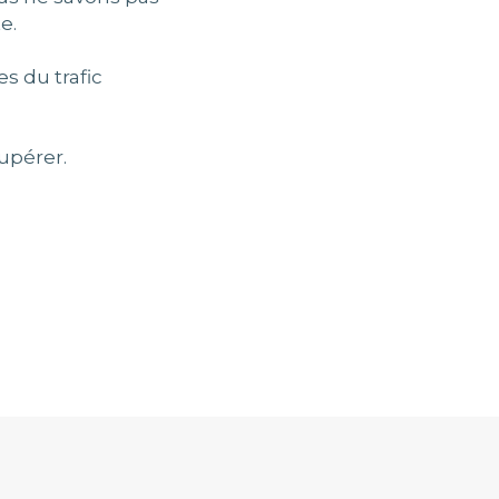
e.
s du trafic
upérer.