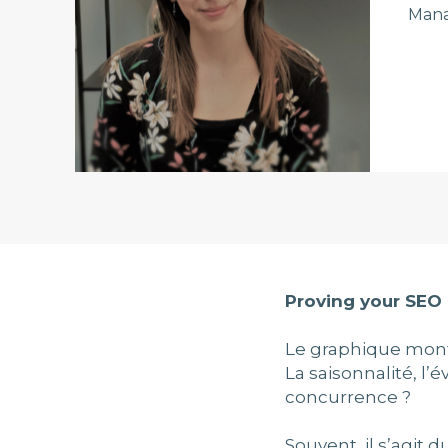
Mana
Proving your SEO a
Le graphique montr
La saisonnalité, l
concurrence ?
Souvent, il s’agit