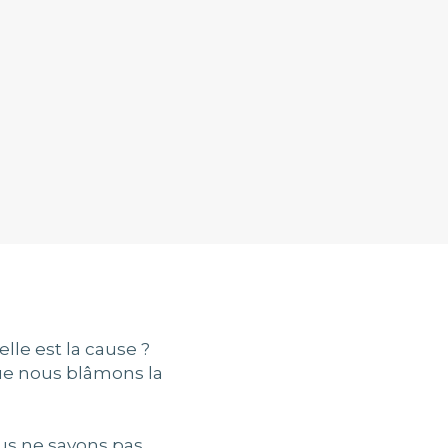
lle est la cause ?
que nous blâmons la
ous ne savons pas