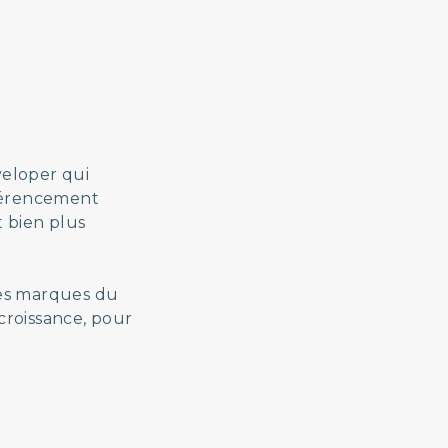
veloper qui
férencement
t bien plus
ndes marques du
croissance, pour