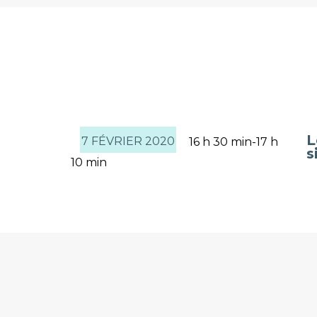
L
7 FÉVRIER 2020
16 h 30 min-17 h
s
10 min