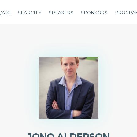
ÇAIS
)
SEARCH Y
SPEAKERS
SPONSORS
PROGRA
JONO ALDERSON