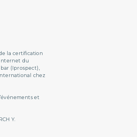
 la certification
internet du
bar (Iprospect),
International chez
 d’événements et
RCH Y.