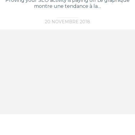
Proving your SEO activity is paying off Le graphique
montre une tendance à la…
20 NOVEMBRE 2018